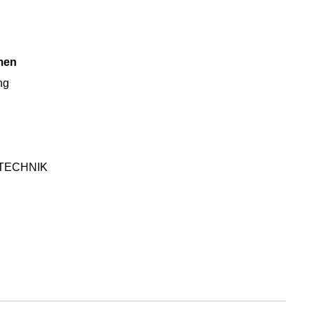
men
ng
g
TECHNIK