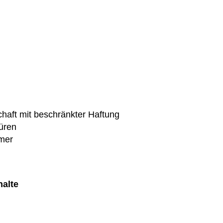
chaft mit beschränkter Haftung
üren
mer
halte