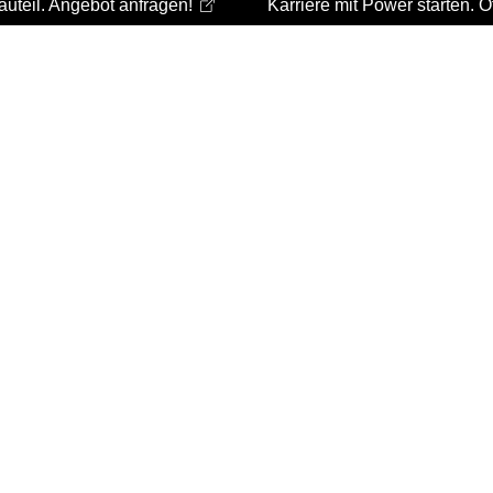
teil. Angebot anfragen!
Karriere mit Power starten. Offe
Tel.:
+49 (0) 2951 936000
info@mk-lasertechnik.de
Leistungen
Laser­schneiden
Biegen und Abkanten
Anarbeitung
Schweißen
Veredelung
Montage
Logistik
Konstruktion
Unternehmen
Zertifizierung
Team
Karriere
Ausbildung
REINEKE TECHNIK
Referenzen
Blog