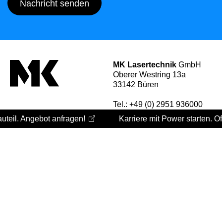
Nachricht senden
MK Lasertechnik
GmbH
Oberer Westring 13a
33142 Büren
Tel.:
+49 (0) 2951 936000
info@mk-lasertechnik.de
eil. Angebot anfragen!
Karriere mit Power starten. Offe
Leistungen
Laser­schneiden
Biegen und Abkanten
Anarbeitung
Schweißen
Veredelung
Montage
Logistik
Konstruktion
Unternehmen